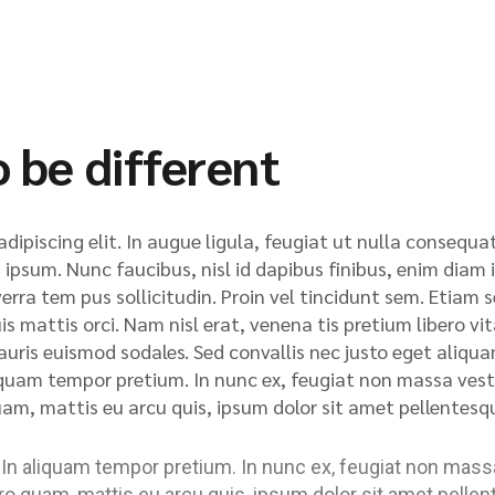
o be different
ipiscing elit. In augue ligula, feugiat ut nulla consequat
la ipsum. Nunc faucibus, nisl id dapibus finibus, enim diam
verra tem pus sollicitudin. Proin vel tincidunt sem. Etiam 
s mattis orci. Nam nisl erat, venena tis pretium libero vit
 mauris euismod sodales. Sed convallis nec justo eget aliq
liquam tempor pretium. In nunc ex, feugiat non massa ves
uam, mattis eu arcu quis, ipsum dolor sit amet pellentesq
 In aliquam tempor pretium. In nunc ex, feugiat non mass
ero quam, mattis eu arcu quis, ipsum dolor sit amet pelle