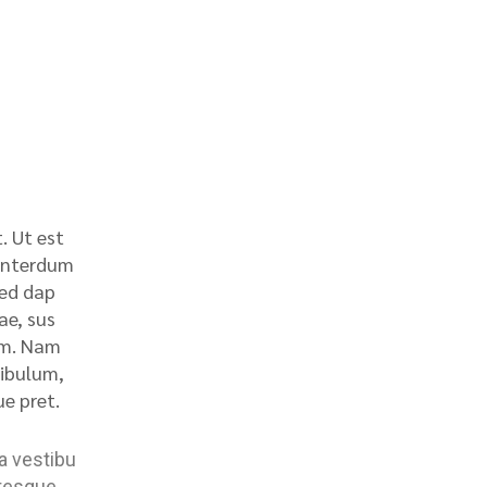
. Ut est
 interdum
sed dap
ae, sus
uam. Nam
tibulum,
ue pret.
a vestibu
ntesque.