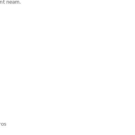
ent neam.
ros