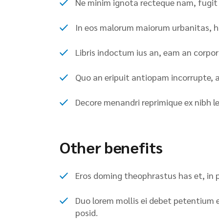
Ne minim ignota recteque nam, fugit 
In eos malorum maiorum urbanitas, h
Libris indoctum ius an, eam an corpo
Quo an eripuit antiopam incorrupte, 
Decore menandri reprimique ex nibh l
Other benefits
Eros doming theophrastus has et, in per
Duo lorem mollis ei debet petentium e
posid.