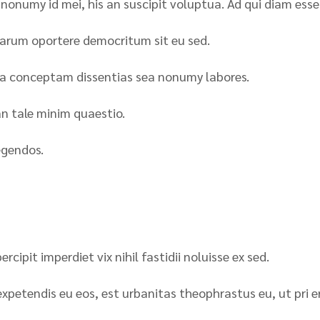
nonumy id mei, his an suscipit voluptua. Ad qui diam ess
arum oportere democritum sit eu sed.
ra conceptam dissentias sea nonumy labores.
an tale minim quaestio.
egendos.
cipit imperdiet vix nihil fastidii noluisse ex sed.
xpetendis eu eos, est urbanitas theophrastus eu, ut pri e